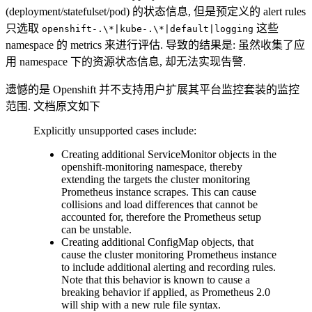
(deployment/statefulset/pod) 的状态信息, 但是预定义的 alert rules
只选取
这些
openshift-.\*|kube-.\*|default|logging
namespace 的 metrics 来进行评估. 导致的结果是: 虽然收集了应
用 namespace 下的资源状态信息, 却无法实现告警.
遗憾的是 Openshift 并不支持用户扩展其平台监控套装的监控
范围. 文档原文如下
Explicitly unsupported cases include:
Creating additional ServiceMonitor objects in the
openshift-monitoring namespace, thereby
extending the targets the cluster monitoring
Prometheus instance scrapes. This can cause
collisions and load differences that cannot be
accounted for, therefore the Prometheus setup
can be unstable.
Creating additional ConfigMap objects, that
cause the cluster monitoring Prometheus instance
to include additional alerting and recording rules.
Note that this behavior is known to cause a
breaking behavior if applied, as Prometheus 2.0
will ship with a new rule file syntax.