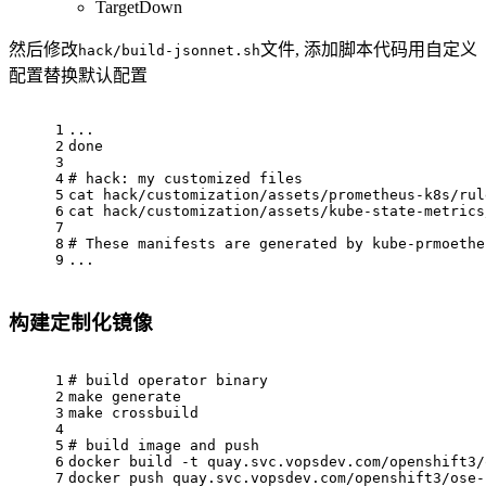
TargetDown
然后修改
文件, 添加脚本代码用自定义
hack/build-jsonnet.sh
配置替换默认配置
1
...
2
done
3
4
# hack: my customized files
5
cat hack/customization/assets/prometheus-k8s/rul
6
cat hack/customization/assets/kube-state-metrics
7
8
# These manifests are generated by kube-prmoethe
9
...
构建定制化镜像
1
# build operator binary
2
make generate
3
make crossbuild
4
5
# build image and push
6
docker build -t quay.svc.vopsdev.com/openshift3/
7
docker push quay.svc.vopsdev.com/openshift3/ose-