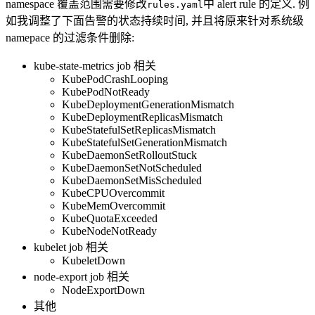
namespace 覆盖范围需要修改
中 alert rule 的定义. 例
rules.yaml
如我调整了下面告警的状态持续时间, 并且将原来针对系统级
namepace 的过滤条件删除:
kube-state-metrics job 相关
KubePodCrashLooping
KubePodNotReady
KubeDeploymentGenerationMismatch
KubeDeploymentReplicasMismatch
KubeStatefulSetReplicasMismatch
KubeStatefulSetGenerationMismatch
KubeDaemonSetRolloutStuck
KubeDaemonSetNotScheduled
KubeDaemonSetMisScheduled
KubeCPUOvercommit
KubeMemOvercommit
KubeQuotaExceeded
KubeNodeNotReady
kubelet job 相关
KubeletDown
node-export job 相关
NodeExportDown
其他