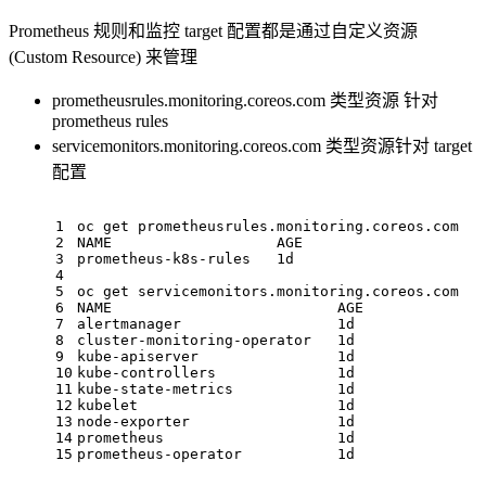
Prometheus 规则和监控 target 配置都是通过自定义资源
(Custom Resource) 来管理
prometheusrules.monitoring.coreos.com 类型资源 针对
prometheus rules
servicemonitors.monitoring.coreos.com 类型资源针对 target
配置
1
oc get prometheusrules.monitoring.coreos.com
2
NAME                   AGE
3
prometheus-k8s-rules   1d
4
5
oc get servicemonitors.monitoring.coreos.com
6
NAME                          AGE
7
alertmanager                  1d
8
cluster-monitoring-operator   1d
9
kube-apiserver                1d
10
kube-controllers              1d
11
kube-state-metrics            1d
12
kubelet                       1d
13
node-exporter                 1d
14
prometheus                    1d
15
prometheus-operator           1d